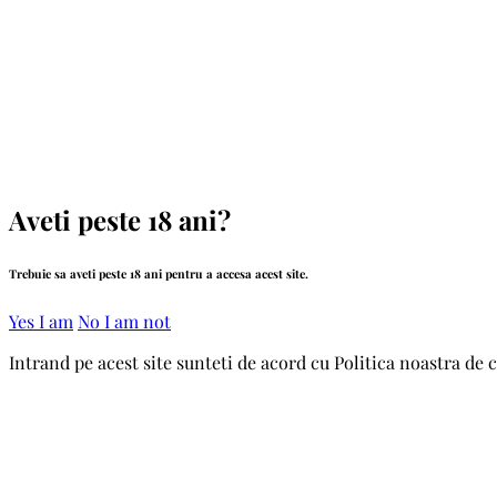
Skip
to
the
content
Aveti peste 18 ani?
Trebuie sa aveti peste 18 ani pentru a accesa acest site.
Yes I am
No I am not
Intrand pe acest site sunteti de acord cu Politica noastra de 