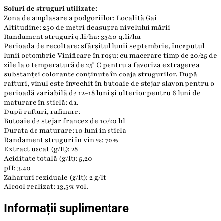
Soiuri de struguri utilizate:
Zona de amplasare a podgoriilor: Località Gai
Altitudine: 250 de metri deasupra nivelului mării
Randament struguri q.li/ha: 35/40 q.li/ha
Perioada de recoltare: sfârșitul lunii septembrie, începutul
lunii octombrie Vinificare în roșu: cu macerare timp de 20/25 de
zile la o temperatură de 25° C pentru a favoriza extragerea
substanței colorante conținute în coaja strugurilor. După
rafturi, vinul este învechit în butoaie de stejar slavon pentru o
perioadă variabilă de 12-18 luni și ulterior pentru 6 luni de
maturare în sticlă: da.
După rafturi, rafinare:
Butoaie de stejar francez de 10/20 hl
Durata de maturare: 10 luni in sticla
Randament struguri în vin %: 70%
Extract uscat (g/lt): 28
Aciditate totală (g/lt): 5,20
pH: 3,40
Zaharuri reziduale (g/lt): 2 g/lt
Alcool realizat: 13,5% vol.
Informații suplimentare