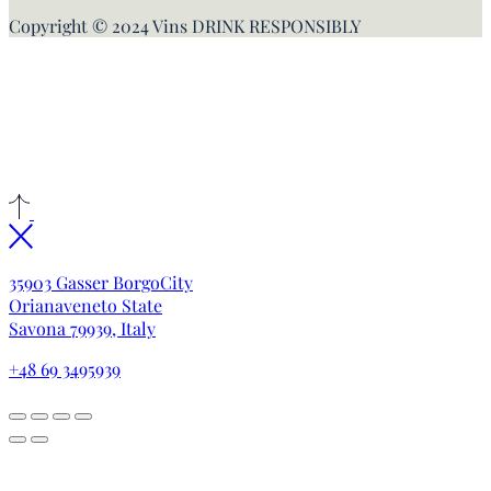
Copyright © 2024 Vins
DRINK RESPONSIBLY
35903 Gasser BorgoCity
Orianaveneto State
Savona 79939, Italy
+48 69 3495939