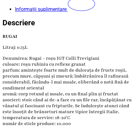
Informații suplimentare
Descriere
RUGAI
Litraj: 0.75L
Denumirea: Rugai – roșu IGT Colli Trevigiani
culoare: roșu rubiniu cu reflexe granat
parfum: amintește foarte mult de dulceața de fructe roșii,
precum mure, căpșuni și zmeură; îmbătrânirea îl rafinează
considerabil, făcându-l mai moale, eliberând o notă fină de
condiment oriental
aromă: corp rotund și moale, cu un final plin și fructat
asocieri: stoic când ai de-a face cu un file rar, încăpățânat cu
vânatul și fascinant cu fripturile. Se îndulcește atunci când
este însoțit de brânzeturi mature tipice întregii Italie.
temperatura de servire: 18-20°C
număr de sticle produse: 10.000